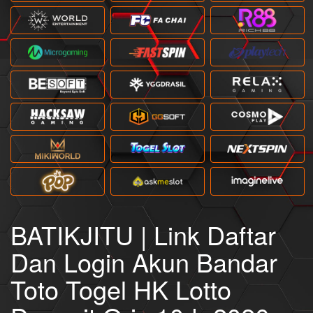
BATIKJITU | Link Daftar
Dan Login Akun Bandar
Toto Togel HK Lotto