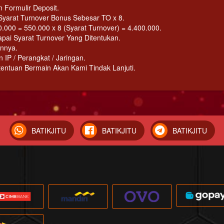
Formulir Deposit.
Syarat Turnover Bonus Sebesar TO x 8.
.000 = 550.000 x 8 (Syarat Turnover) = 4.400.000.
ai Syarat Turnover Yang Ditentukan.
innya.
 IP / Perangkat / Jaringan.
entuan Bermain Akan Kami Tindak Lanjuti.
BATIKJITU
BATIKJITU
BATIKJITU