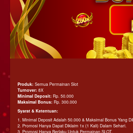
Produk:
Semua Permainan Slot
Turnover:
8X
Minimal Deposit:
Rp. 50.000
Maksimal Bonus:
Rp. 300.000
Syarat & Ketentuan:
1. Minimal Deposit Adalah 50.000 & Maksimal Bonus Yang Di
2. Promosi Hanya Dapat Diklaim 1x (1 Kali) Dalam Sehari.
3. Promosi Hanya Berlaku Untuk Permainan SLOT.