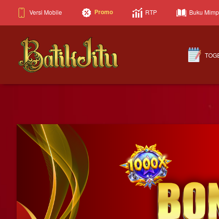
Promo
Versi Mobile
RTP
Buku Mimp
TOG