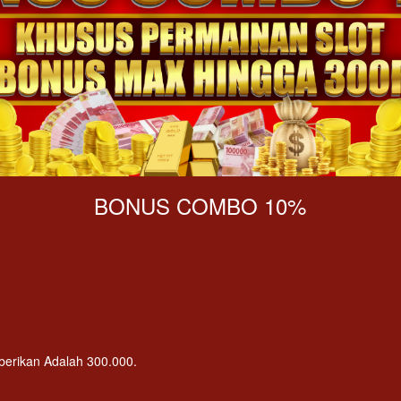
BONUS COMBO 10%
berikan Adalah 300.000.